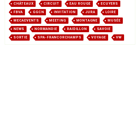
CHÂTEAUX
CIRCUIT
EAU ROUGE
ECUYERS
FBVA
GGCN
INVITATION
JURA
LOIRE
MECAEVENTS
MEETING
MONTAGNE
MUSÉE
NEWS
NORMANDIE
RAIDILLON
SAVOIE
SORTIE
SPA-FRANCORCHAMPS
VOYAGE
VW