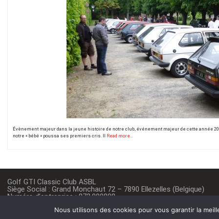
Évènement majeur dans la jeune histoire de notre club, événement majeur de cette année 2010, 
notre « bébé » poussa ses premiers cris. Il
Read more…
Golf GTI Classic Club ASBL
Siège Social : Grand Monchaut 72 – 7890 Ellezelles (Belgique)
Numéro d’entreprise : 872.009808
RPM : tribunal de l’entreprise du Hainaut – division Tournai
Nous utilisons des cookies pour vous garantir la meil
Banque : BE05 1431 2630 1175 / GEBABEBB