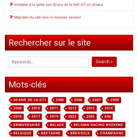
Invitation à la sortie des 50 ans de la Golf GTI en Alsace
Migration du site vers le nouveau serveur
Rechercher sur le site
Search »
Mots-clés
40 ANS DE LA GTI
2005
2006
2007
2008
2009
2010
2011
2012
2013
2014
2016
2017
2019
2022
2025
AIN
ANNIVERSAIRE
BALADE
BELGIAN RACING WEEKEND
BELGIQUE
BRETAGNE
BRUSSELS
CHAMPAGNE