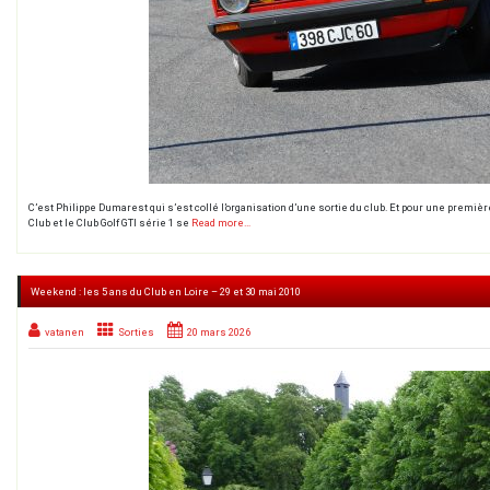
C’est Philippe Dumarest qui s’est collé l’organisation d’une sortie du club. Et pour une première
Club et le Club Golf GTI série 1 se
Read more…
Weekend : les 5 ans du Club en Loire – 29 et 30 mai 2010
vatanen
Sorties
20 mars 2026