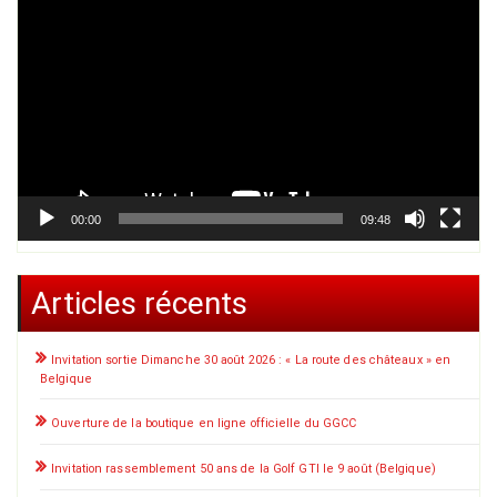
vidéo
00:00
09:48
Articles récents
Invitation sortie Dimanche 30 août 2026 : « La route des châteaux » en
Belgique
Ouverture de la boutique en ligne officielle du GGCC
Invitation rassemblement 50 ans de la Golf GTI le 9 août (Belgique)