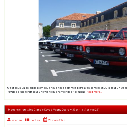
C’est sous un soleil de plomb que nous nous sommes retrouvés samedi 25 Juin pour un week-en
Royale de Rochefort pour une visite du chantier de l’Hermione,
Read more…
Meeting circuit : les Classic Days à Magny-Cours – 30 avril et 1er mai 2011
vatanen
Sorties
20 mars 2026