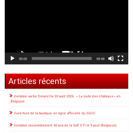
vidéo
00:00
09:48
Articles récents
Invitation sortie Dimanche 30 août 2026 : « La route des châteaux » en
Belgique
Ouverture de la boutique en ligne officielle du GGCC
Invitation rassemblement 50 ans de la Golf GTI le 9 août (Belgique)