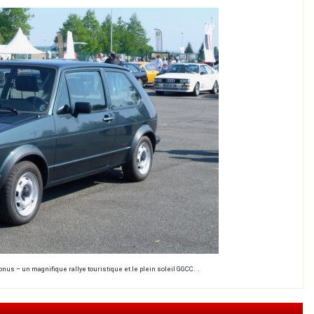
nus – un magnifique rallye touristique et le plein soleil GGCC. .