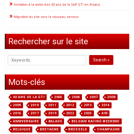
Invitation à la sortie des 50 ans de la Golf GTI en Alsace
Migration du site vers le nouveau serveur
Rechercher sur le site
Search »
Mots-clés
40 ANS DE LA GTI
2005
2006
2007
2008
2009
2010
2011
2012
2013
2014
2016
2017
2019
2022
2025
AIN
ANNIVERSAIRE
BALADE
BELGIAN RACING WEEKEND
BELGIQUE
BRETAGNE
BRUSSELS
CHAMPAGNE