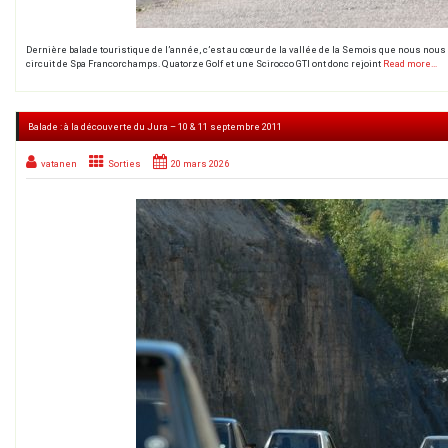
Dernière balade touristique de l’année, c’est au cœur de la vallée de la Semois que nous no
circuit de Spa Francorchamps. Quatorze Golf et une Scirocco GTI ont donc rejoint
Read more…
Balade : à la découverte du Jura – 10 & 11 septembre 2011
vatanen
Sorties
20 mars 2026