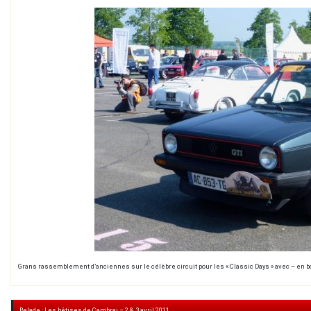
Grans rassemblement d’anciennes sur le célèbre circuit pour les « Classic Days » avec – en bo
Balade : Les bêtises de Cambrai – 2 & 3 avril 2011