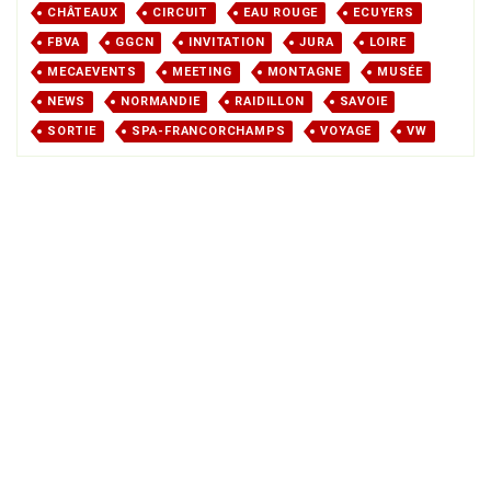
CHÂTEAUX
CIRCUIT
EAU ROUGE
ECUYERS
FBVA
GGCN
INVITATION
JURA
LOIRE
MECAEVENTS
MEETING
MONTAGNE
MUSÉE
NEWS
NORMANDIE
RAIDILLON
SAVOIE
SORTIE
SPA-FRANCORCHAMPS
VOYAGE
VW