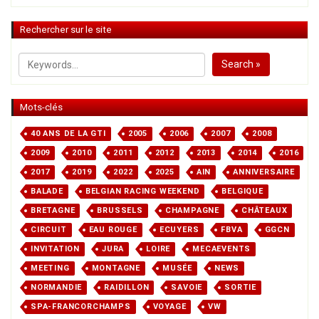
Rechercher sur le site
Search »
Mots-clés
40 ANS DE LA GTI
2005
2006
2007
2008
2009
2010
2011
2012
2013
2014
2016
2017
2019
2022
2025
AIN
ANNIVERSAIRE
BALADE
BELGIAN RACING WEEKEND
BELGIQUE
BRETAGNE
BRUSSELS
CHAMPAGNE
CHÂTEAUX
CIRCUIT
EAU ROUGE
ECUYERS
FBVA
GGCN
INVITATION
JURA
LOIRE
MECAEVENTS
MEETING
MONTAGNE
MUSÉE
NEWS
NORMANDIE
RAIDILLON
SAVOIE
SORTIE
SPA-FRANCORCHAMPS
VOYAGE
VW