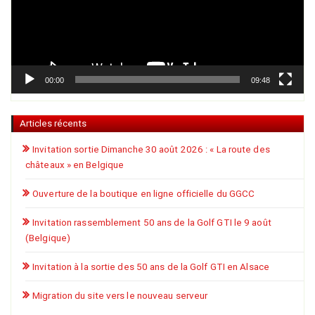
00:00
09:48
Articles récents
Invitation sortie Dimanche 30 août 2026 : « La route des
châteaux » en Belgique
Ouverture de la boutique en ligne officielle du GGCC
Invitation rassemblement 50 ans de la Golf GTI le 9 août
(Belgique)
Invitation à la sortie des 50 ans de la Golf GTI en Alsace
Migration du site vers le nouveau serveur