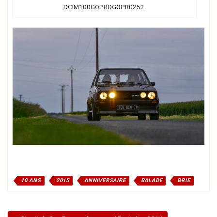
DCIM100GOPROGOPR0252.
10 ANS
2015
ANNIVERSAIRE
BALADE
BRIE