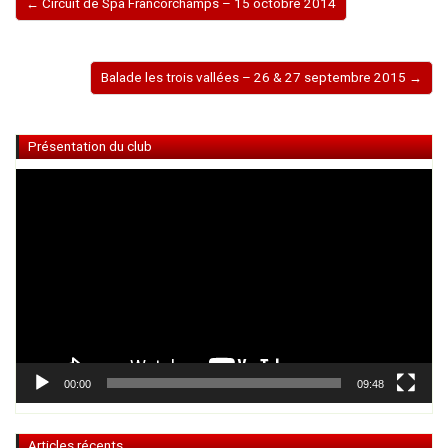
← Circuit de Spa Francorchamps – 15 octobre 2014
Balade les trois vallées – 26 & 27 septembre 2015 →
Présentation du club
Lecteur
vidéo
00:00
09:48
Articles récents