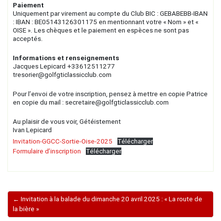
Paiement
Uniquement par virement au compte du Club BIC : GEBABEBB-IBAN
: IBAN : BE05143126301175 en mentionnant votre « Nom » et «
OISE ». Les chèques et le paiement en espèces ne sont pas
acceptés.
Informations et renseignements
Jacques Lepicard +33612511277
tresorier@golfgticlassicclub.com
Pour l’envoi de votre inscription, pensez à mettre en copie Patrice
en copie du mail : secretaire@golfgticlassicclub.com
Au plaisir de vous voir, Gétéistement
Ivan Lepicard
Invitation-GGCC-Sortie-Oise-2025
Télécharger
Formulaire d’inscription
Télécharger
← Invitation à la balade du dimanche 20 avril 2025 : « La route de
la bière »